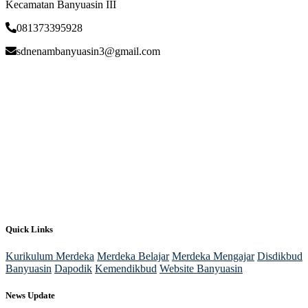
Kecamatan Banyuasin III
081373395928
sdnenambanyuasin3@gmail.com
Quick Links
Kurikulum Merdeka
Merdeka Belajar
Merdeka Mengajar
Disdikbud
Banyuasin
Dapodik
Kemendikbud
Website Banyuasin
News Update