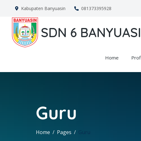
Kabupaten Banyuasin
081373395928
SDN 6 BANYUASIN
Home
Profi
Guru
Home
Pages
Guru