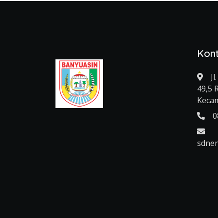
Kon
J
49,5 
Kecam
0
sdne