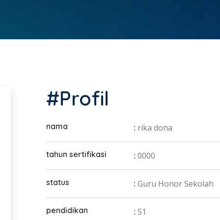
#Profil
nama
:
rika dona
tahun sertifikasi
:
0000
status
:
Guru Honor Sekolah
pendidikan
:
S1