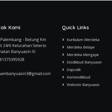
tak Kami
Quick Links
l. Palembang - Betung Km
Kurikulum Merdeka
Rt 24/6 Kelurahan Seterio
Merdeka Belajar
atan Banyuasin III
Merdeka Mengajar
81373395928
Disdikbud Banyuasin
Dapodik
nambanyuasin3@gmail.com
Kemendikbud
Website Banyuasin